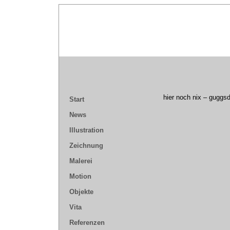
hier noch nix – guggs
Start
News
Illustration
Zeichnung
Malerei
Motion
Objekte
Vita
Referenzen